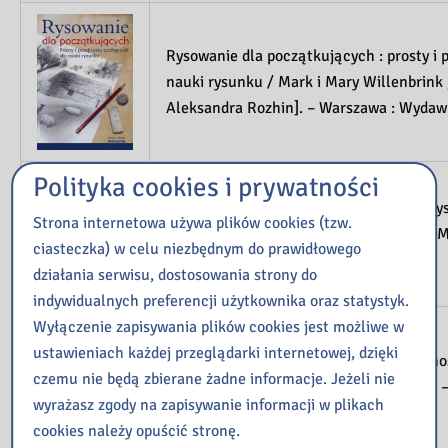
Rysowanie dla początkujących : prosty i p
nauki rysunku / Mark i Mary Willenbrink 
Aleksandra Rozhin]. – Warszawa : Wydawn
Polityka cookies i prywatności
Rysuj! : szybki, prosty i skuteczny kurs r
Strona internetowa używa plików cookies (tzw.
[przekład Danuta Fryzowska]. – Ożarów 
ciasteczka) w celu niezbędnym do prawidłowego
Olesiejuk, copyright 2016
działania serwisu, dostosowania strony do
indywidualnych preferencji użytkownika oraz statystyk.
Wyłączenie zapisywania plików cookies jest możliwe w
ustawieniach każdej przeglądarki internetowej, dzięki
Techniki malowania ikon / Guillem Ramo
czemu nie będą zbierane żadne informacje. Jeżeli nie
Małgorzata Malczyk]. – Wydanie drugie. 
wyrażasz zgody na zapisywanie informacji w plikach
Wydawnictwo RM, copyright 2018
cookies należy opuścić stronę.