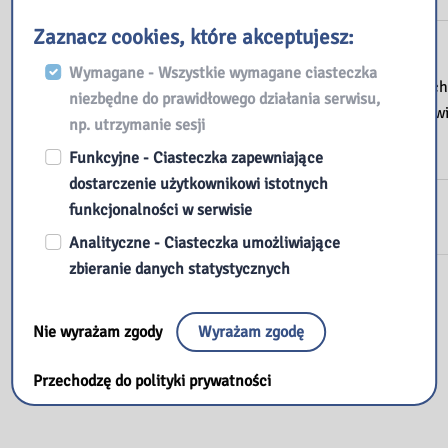
Zaznacz cookies, które akceptujesz:
Wymagane - Wszystkie wymagane ciasteczka
Zróbmy sobie arcydziełko / Marion Deuch
niezbędne do prawidłowego działania serwisu,
Byliniak]. – Warszawa : Wydawnictwo Dwi
np. utrzymanie sesji
Funkcyjne - Ciasteczka zapewniające
dostarczenie użytkownikowi istotnych
funkcjonalności w serwisie
Analityczne - Ciasteczka umożliwiające
zbieranie danych statystycznych
Zostaw komentarz
Nie wyrażam zgody
Wyrażam zgodę
Musisz się
zalogować
, aby móc dodać komentarz.
Przechodzę do polityki prywatności